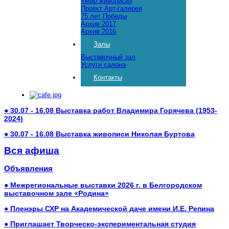
«Мир живописи»
Проект Арт-галерея
75 лет Победы
Архив 2017
Архив 2016
Залы
Выставочный зал
Услуги салона
Контакты
● 30.07 - 16.08 Выставка работ Владимира Горячева (1953-
2024)
● 30.07 - 16.08 Выставка живописи Николая Буртова
Вся афиша
Объявления
● Межрегиональные выставки 2026 г. в Белгородском
выставочном зале «Родина»
● Пленэры СХР на Академической даче имени И.Е. Репина
● Приглашает Творческо-экспериментальная студия