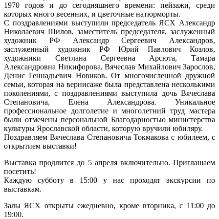
1970 годов и до сегодняшнего времени: пейзажи, среди
которых много весенних, и цветочные натюрморты.
С поздравлениями выступили председатель ЯСХ Александр
Николаевич Шилов, заместитель председателя, заслуженный
художник РФ Александр Сергеевич Александров,
заслуженный художник РФ Юрий Павлович Козлов,
художники Светлана Сергеевна Арсюта, Тамара
Александровна Никифорова, Вячеслав Михайлович Зарослов,
Денис Геннадьевич Новиков. От многочисленной дружной
семьи, которая на вернисаже была представлена несколькими
поколениями, с поздравлениями выступила дочь Вячеслава
Степановича, Елена Александрова. Уникальное
профессиональное долголетие и многолетний труд мастера
были отмечены персональной Благодарностью министерства
культуры Ярославской области, которую вручили юбиляру.
Поздравляем Вячеслава Степановича Токмакова с юбилеем, с
открытием выставки!
Выставка продлится до 5 апреля включительно. Приглашаем
посетить!
Каждую субботу в 15:00 у нас проходят экскурсии по
выставкам.
Залы ЯСХ открыты ежедневно, кроме вторника, с 11:00 до
19:00.