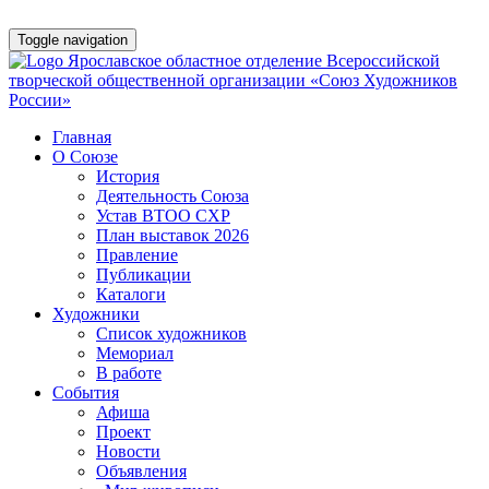
Toggle navigation
Ярославское областное отделение Всероссийской
творческой общественной организации «Союз Художников
России»
Главная
О Союзе
История
Деятельность Союза
Устав ВТОО СХР
План выставок 2026
Правление
Публикации
Каталоги
Художники
Список художников
Мемориал
В работе
События
Афишa
Проект
Новости
Объявления